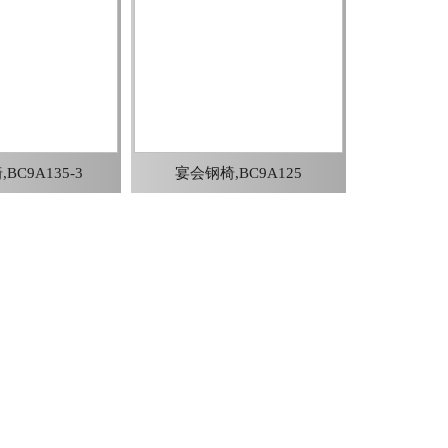
BC9A135-3
宴会钢椅,BC9A125