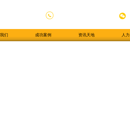


020-84789338
全国服务热线：
我们
成功案例
资讯天地
人力