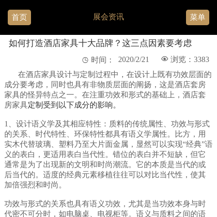
展会资讯
首页
菜单
如何打造酒店家具十大品牌？这三点因素要考虑
2020/2/21

浏览：3383

时间：
在酒店家具设计与定制过程中，在设计上既有功效层面的
成分要考虑，同时也具有非物质层面的阐扬，这是酒店套房
家具的怪异特点之一。在注重功效和形式的基础上，
酒店套
房家具
定制受到以下成分的影响。
1、设计语义学及其相应特性：质料的传统属性、功效与形式
的关系、时代特性、环保特性都具有语义学属性。比方，用
实木代替玻璃、塑料乃至大片面金属，显然可以实现“经典”语
义的表白，更适用表白当代性。错位的表白并不短缺，但它
通常是为了出现新的文明和时尚潮流。它的本质是当代的或
后当代的。适度的经典元素移植往往可以对比当代性，使其
加倍强烈和时尚。
功效与形式的关系也具有语义功效，尤其是当功效本身与时
代密不可分时，如电脑桌、电视柜等。语义与质料之间的语